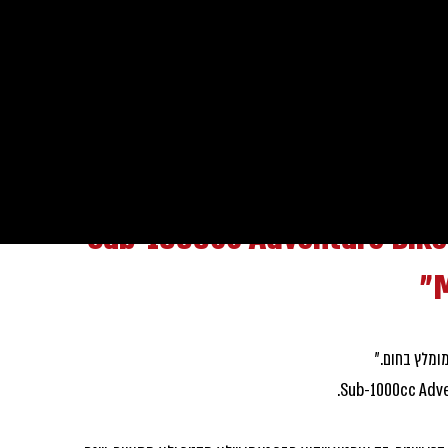
עים קרובים
מדריכים
טייגר 900 GT PRO זכה בתואר Sub-1000cc Adventure Bike
ומלץ בחום." 