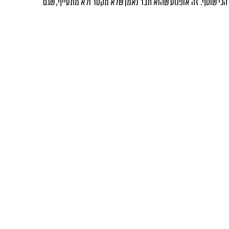
 הכי שוטף. זה אופנוע שהוא חבר נאמן שלא מקטר ולא מתעייף, שגם 