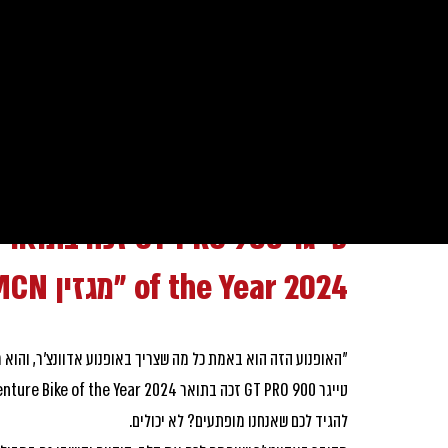
כל הפרסומים
סקירת אירועים
חדשות
מירוצים
אירו
צוות טריומף
17 בספט׳ 2024
זמן קריאה 1 דקות
of the Year 2024 "מגזין MCN"
"האופנוע הזה הוא באמת כל מה שצריך באופנוע אדוונצ'ר, והוא מ
טייגר 900 GT PRO זכה בתואר Sub-1000cc Adventure Bike of the Year 2024. 
להגיד לכם שאנחנו מופתעים? לא יכולים.