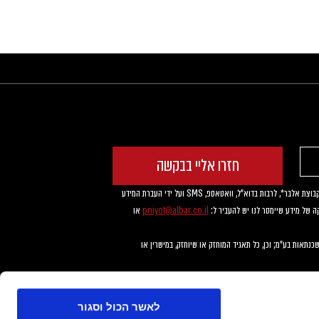
חזרו אליי בבקשה
ופנה
המידע שיימסר ישמש את אלבר ציי רכב (ר.צ.) בע"מ ח.פ 512642281 (להלן: "החברה") לצרכי שיווק ופרסום, לך ולאחרים, של שירותים ומוצרים של החברה וכן של חברות הנמנות על קבוצת אלבר*, לרבות בדוא"ל, וואטאספ, SMS ועל ידי העברת המידע 
ה של מידע שיימסר לנו יש להעביר ל: 
pniyot@albar.co.il
 או 
*"קבוצת אלבר": אלבר קרדיט בע"מ; אלבר (י.מ.ת.) החברה להפצת כלי רכב בע"מ; ממסי שירותי דרך וגרירה בע"מ; אלבר סוכנות לביטוח כללי (2016) בע"מ; מוטו פרטס בע"מ; אלבר משכנתאות בע"מ; וכן, כל תאגיד המוחזק או שיוחזק, במישרין או 
לאשר הכול וסגור