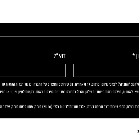
ן
*
דוא"ל
 מומלצים בישראל - מהצפון
מה זה Scrambler? הז׳אנר שחוזר לא
ומנצח את כולם
ו/או לאחרים, בפלטפורמות הייעודיות שלהן, והכול כמפורט במדיניות הפרסום באתר. בקשות לעיון, שינוי או מחיק