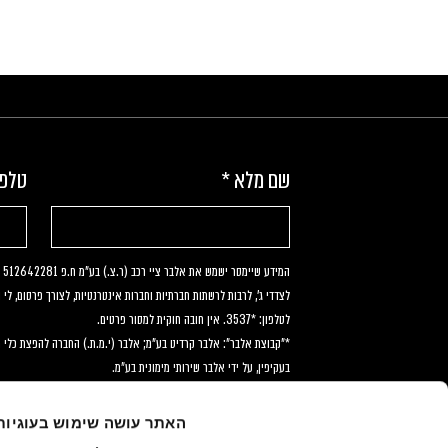
שם מלא
*
טלפו
ארבעת מותגי האופנועים שבאמת עומדים
10 מסלולי רכיבה
במבחן האיכות
ועד הנגב
לצדדי ג', לרבות לרשתות חברתיות וחברות אינטרנטיות, לצורך פרסום, לי 
לטלפון: *3537. אין חובה חוקית למסור פרטים.
בעקיפין, על ידי אלבר שירותי מימונית בע"מ.
האתר עושה שימוש בעוגיות