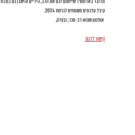
מדובר באדוונצ'ר שייחמם לכם את הלב, הידיים והישבן גם במבול
קיבל עדכונים משמחים לגרסת 2024.
 אופנוע שהוא רב-מכר, ובצדק.
קישור לדגם 