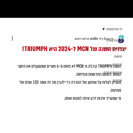
כל הפרסומים
דני נבון
11 ביולי 2024
זמן קריאה 1 דקות
כל הפרסומים
יצרנית השנה של MCN ל-2024 היא TRIUMPH!
סקירת אירועים
חדשות
מירוצים
השנה TRIUMPH קיבלה מ-MCN לא פחות מ-6 תארים שמשקפים את הישגי 
אירועים קרובים
המותג בתחום החדשנות והפיתוח.
מדריכים
מספיק לעלות על אופנוע של החברה כדי להבין מה זה אומר 120 שנים של 
מצוינות.
מי שמעריך איכות יודע איפה למצוא אותה.