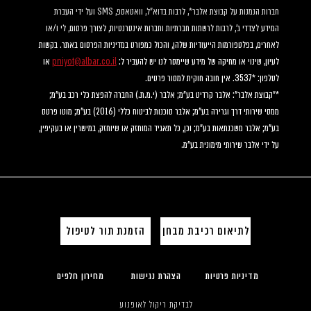
חברות הנמנות על קבוצת אלבר*, לרבות בדוא"ל, וואטאספ, SMS ועל ידי העברת 
המידע לצדדי ג', לרבות לרשתות חברתיות וחברות אינטרנטיות, לצורך פרסום, לי ו/או 
לאחרים, בפלטפורמות הייעודיות שלהן, והכול כמפורט במדיניות הפרסום באתר. בקשות 
לעיון, שינוי או מחיקה של מידע שיימסר לנו יש להעביר ל: 
pniyot@albar.co.il
 או 
לטלפון: *3537. אין חובה חוקית למסור פרטים.
*"קבוצת אלבר": אלבר קרדיט בע"מ; אלבר (י.מ.ת.) החברה להפצת כלי רכב בע"מ; 
ממסי שירותי דרך וגרירה בע"מ; אלבר סוכנות לביטוח כללי (2016) בע"מ; מוטו פרטס 
בע"מ; אלבר משכנתאות בע"מ; וכן, כל תאגיד המוחזק או שיוחזק, במישרין או בעקיפין, 
על ידי אלבר שירותי מימונית בע"מ.
לתיאום רכיבת מבחן
הזמנת תור לטיפול
מדיניות פרטיות
הצהרת נגישות
מחירון חלפים
לבדיקת ריקול לאופנוע