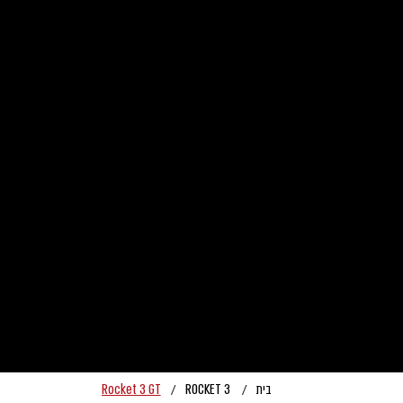
בית
ROCKET 3
Rocket 3 GT
/
/