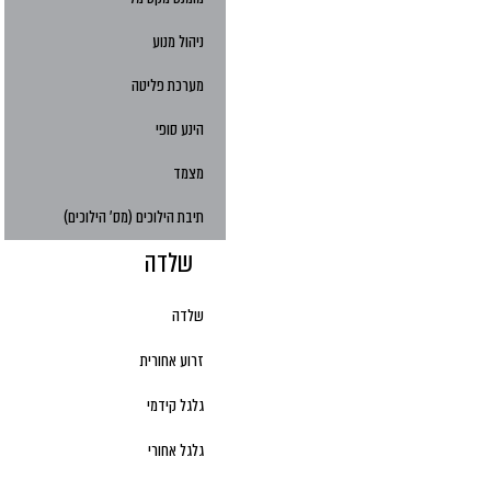
ניהול מנוע
מערכת פליטה
הינע סופי
מצמד
תיבת הילוכים (מס' הילוכים)
שלדה
שלדה
זרוע אחורית
גלגל קידמי
גלגל אחורי