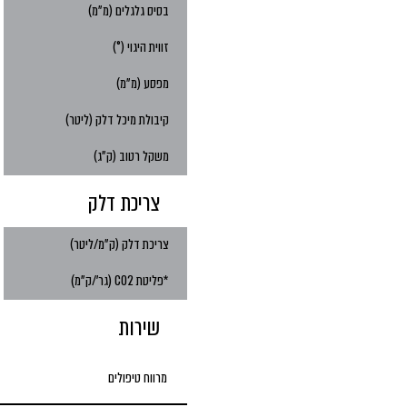
בסיס גלגלים (מ"מ)
זווית היגוי (°)
מפסע (מ"מ)
קיבולת מיכל דלק (ליטר)
משקל רטוב (ק"ג)
צריכת דלק
צריכת דלק (ק"מ/ליטר)
*פליטת CO2 (גר'/ק"מ)
שירות
מרווח טיפולים