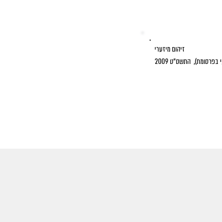
זיהום מיזערי
 בפרסומת), התשס"ט 2009
מלאי קיים ולתנאי הסכם המכר |