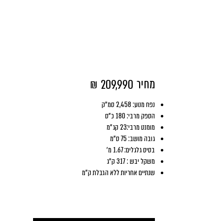
Rocket 3 GT
מחיר
₪
209,990
נפח מנוע: 2,458 סמ"ק
הספק מרבי: 180 כ"ס
מומנט מרבי:23 קג"מ
גובה מושב: 75 ס"מ
בסיס גלגלים: 1.67 מ'
משקל יבש : 317 ק"ג
שנתיים אחריות ללא הגבלת ק"מ