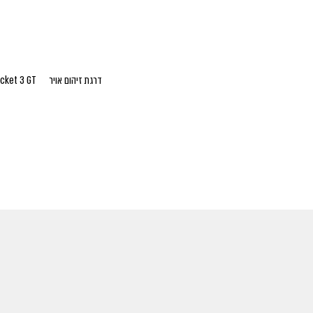
דרגת זיהום אויר
cket 3 GT
המחיר הינו מחיר סופי לצרכן (כ
מפרטים ונתונים טכניים הינם על פי