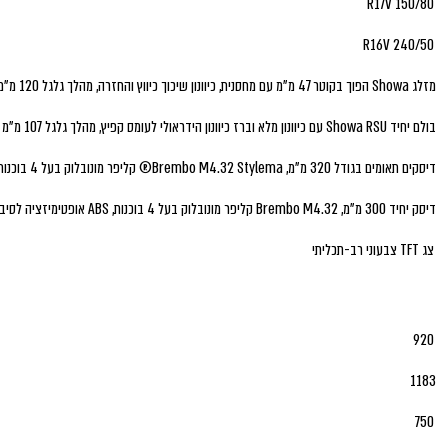
150/80 R17V
240/50 R16V
מזלג Showa הפוך בקוטר 47 מ"מ עם מחסנית, כיוונון שיכוך כיווץ והחזרה, מהלך גלגל 120 מ"מ
בולם יחיד Showa RSU עם כיוונון מלא וברז כיוונון הידראולי לעומס קפיץ, מהלך גלגל 107 מ"מ
דיסקים תאומים בגודל 320 מ"מ, Brembo M4.32 Stylema® קליפר מונובלוק בעל 4 בוכנות, אופטימיזציה לסיבובים-ABS
דיסק יחיד 300 מ"מ, Brembo M4.32 קליפר מונובלוק בעל 4 בוכנות, ABS אופטימיזציה לסיבובים
צג TFT צבעוני רב-תכליתי
920
1183
750