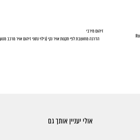
זיהום מירבי
Ro
הדרגה מחושבת לפי תקנות אויר נקי (גילוי נתוני זיהום אויר מרכב מנועי
ולל מע"מ, הוצאות רישוי ואגרת רישוי לשנה הראשונה) | התמונות להמחשה בלבד | בכפוף ל
 נתוני היצרן
אולי יעניין אותך גם