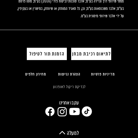
ממסי שירותי דרך וגרירה בע"מ; אלבר סוכנות לביטוח כללי (2016) בע"מ; מוטו פרטס 
בע"מ; אלבר משכנתאות בע"מ; וכן, כל תאגיד המוחזק או שיוחזק, במישרין או בעקיפין, 
על ידי אלבר שירותי מימונית בע"מ.
לתיאום רכיבת מבחן
הזמנת תור לטיפול
מדיניות פרטיות
הצהרת נגישות
מחירון חלפים
לבדיקת ריקול לאופנוע
עקבו אחרינו
למעלה