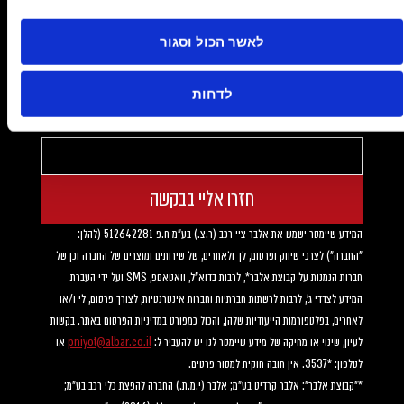
טלפון
*
לאשר הכול וסגור
לדחות
הדרכת רכיבת אדוונצ'ר למועדון TRIUMPH - בשיתוף ProRiding
דוא"ל
חזרו אליי בבקשה
המידע שיימסר ישמש את אלבר ציי רכב (ר.צ.) בע"מ ח.פ 512642281 (להלן: 
"החברה") לצרכי שיווק ופרסום, לך ולאחרים, של שירותים ומוצרים של החברה וכן של 
חברות הנמנות על קבוצת אלבר*, לרבות בדוא"ל, וואטאספ, SMS ועל ידי העברת 
המידע לצדדי ג', לרבות לרשתות חברתיות וחברות אינטרנטיות, לצורך פרסום, לי ו/או 
לאחרים, בפלטפורמות הייעודיות שלהן, והכול כמפורט במדיניות הפרסום באתר. בקשות 
לעיון, שינוי או מחיקה של מידע שיימסר לנו יש להעביר ל: 
pniyot@albar.co.il
 או 
לטלפון: *3537. אין חובה חוקית למסור פרטים.
*"קבוצת אלבר": אלבר קרדיט בע"מ; אלבר (י.מ.ת.) החברה להפצת כלי רכב בע"מ; 