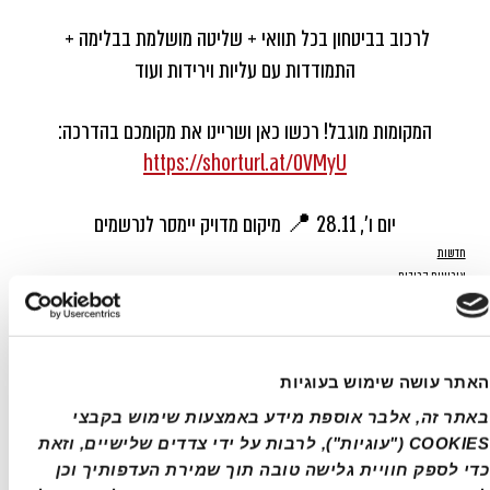
לרכוב בביטחון בכל תוואי + שליטה מושלמת בבלימה + 
התמודדות עם עליות וירידות ועוד
 המקומות מוגבל! רכשו כאן ושריינו את מקומכם בהדרכה: 
https://shorturl.at/0VMyU
יום ו', 28.11 📍 מיקום מדויק יימסר לנרשמים
חדשות
אירועים קרובים
האתר עושה שימוש בעוגיות
פוסטים אחרונים
הצג הכול
באתר זה, אלבר אוספת מידע באמצעות שימוש בקבצי 
COOKIES ("עוגיות"), לרבות על ידי צדדים שלישיים, וזאת 
כדי לספק חוויית גלישה טובה תוך שמירת העדפותיך וכן 