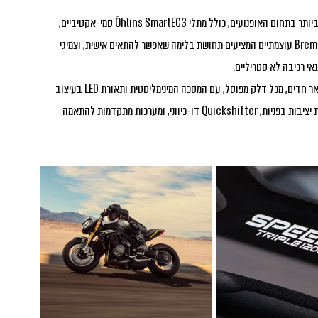
מבחינת טכנולוגיה, הספיד טריפל החדש מצויד במערכות המתקדמות ביותר בתחום האופנועים, כולל מתלי Öhlins SmartEC3 סמי-אקטיביים, 
המאפשרים התאמה דינמית לתנאי הדרך והרכיבה, בלמי Brembo Stylema עוצמתיים המציעים תחושת בלימה שאפשר להתאים אישית, וצמיגי 
העיצוב של ה-Speed Triple החדש מבטא כוח ונוכחות, עם קווי מתאר חדים, מכל דלק מפוסל, עם המסכה המינימליסטית ותאורת LED בעיצוב 
אייקוני. בנוסף, הוא כולל מערכת ניהול דינמית עם 5 מצבי רכיבה, בקרת יציבות בפניות, Quickshifter דו-כיווני, ומערכות מתקדמות להתאמה 