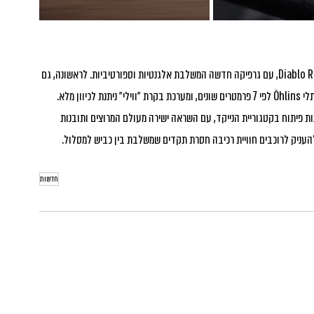
האופנוע מגיע בשלושה צבעים ייחודיים – Jet Black, Granite ו-Diablo Red, עם גרפיקה חדשה המשלבת אלגנטיות וספורטיביות. לראשונה, גם 
Speed Triple 1200 החדש הוא תוצאה של למעלה מ-30 שנות פיתוח בקטגוריית הנייקד, עם השראה ישירה מעולם המרוצים ותובנות 
חדשות