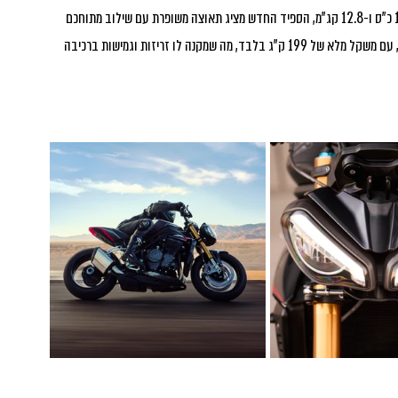
ובטכנולוגיה. מצויד במנוע טריפל גדול בנפח 1,160 סמ”ק, המפיק 183 כ”ס ו-12.8 קג”מ, הספיד החדש מציג תאוצה משופרת עם שילוב מתוחכם 
בין עוצמה, גמישות ודיוק. מדובר באחד האופנועים הקלים בקטגוריה, עם משקל מלא של 199 ק”ג בלבד, מה שמקנה לו זריזות וגמישות ברכיבה 