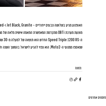
מוצעת מערכת OBTi מתקדמת המאפשרת התאמה אישית מלאה של מתלי Öhlins לפי 7 פרמטרים שונים, ומערכת בקרת ״ווילי״ ניתנת לכיוון מלא.
ה- RS
שנאספו ממנועי ה-Moto2. הוא צפוי להגיע לישראל בהמשך השנה ולהעניק לרוכבים חוויית רכיבה חסרת תקדים שמשלבת בין כביש למסלול.
חדשות
פוסטים אחרונים