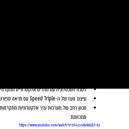
כל הפרסומים
סקירת אירועים
חדשות
מירוצים
אירו
Triumph Israel
27 בינו׳ 2025
זמן קריאה 2 דקות
הטוב ביותר בכל הזמנים: NEW Speed Triple 1200 RS
ביצועים מדהימים למנוע הטריפל הגדול - הטובים 
פסגת הטכנולוגיה עם מתלים אלקטרוניים מתקדמים מבית
עיצוב נועז של ה-Speed Triple עם מראה ספורטיבי, תשומת לב לפרטים ומראה שמשדר כוח ונוכחות
מגוון רחב של מערכות עזר אלקטרוניות מתקדמות ה
מתכווננת
https://www.youtube.com/watch?v=sh4zn4NzkAQ&t=6s