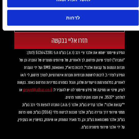
דוא"ל
לדחות
חזרו אליי בבקשה
המידע שיימסר ישמש את אלבר ציי רכב (ר.צ.) בע"מ ח.פ 512642281 (להלן: 
"החברה") לצרכי שיווק ופרסום, לך ולאחרים, של שירותים ומוצרים של החברה וכן של 
חברות הנמנות על קבוצת אלבר*, לרבות בדוא"ל, וואטאספ, SMS ועל ידי העברת 
המידע לצדדי ג', לרבות לרשתות חברתיות וחברות אינטרנטיות, לצורך פרסום, לי ו/או 
לאחרים, בפלטפורמות הייעודיות שלהן, והכול כמפורט במדיניות הפרסום באתר. בקשות 
לעיון, שינוי או מחיקה של מידע שיימסר לנו יש להעביר ל: 
pniyot@albar.co.il
 או 
לטלפון: *3537. אין חובה חוקית למסור פרטים.
*"קבוצת אלבר": אלבר קרדיט בע"מ; אלבר (י.מ.ת.) החברה להפצת כלי רכב בע"מ; 
ממסי שירותי דרך וגרירה בע"מ; אלבר סוכנות לביטוח כללי (2016) בע"מ; מוטו פרטס 
בע"מ; אלבר משכנתאות בע"מ; וכן, כל תאגיד המוחזק או שיוחזק, במישרין או בעקיפין, 
על ידי אלבר שירותי מימונית בע"מ.