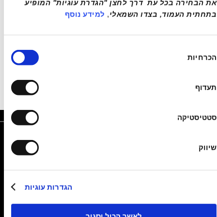
את הבחירה בכל עת  דרך לחצן "הגדרת עוגיות" המופיע 
בתחתית העמוד, בצדו השמאלי
, 
למידע נוסף
ירת
הכרחיות
כמה
תעדוף
סטטיסטיקה
שיווק
שם מלא
*
הגדרות עוגיות
10 מסלולי רכיבה מומלצים בישראל - מהצפון ועד הנגב
טלפון
*
לאשר הכול וסגור