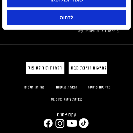
לטלפון: *3537. אין חובה חוקית למסור פרטים.
*"קבוצת אלבר": אלבר קרדיט בע"מ; אלבר (י.מ.ת.) החברה להפצת כלי רכב בע"מ; 
ממסי שירותי דרך וגרירה בע"מ; אלבר סוכנות לביטוח כללי (2016) בע"מ; מוטו פרטס 
לדחות
בע"מ; אלבר משכנתאות בע"מ; וכן, כל תאגיד המוחזק או שיוחזק, במישרין או בעקיפין, 
על ידי אלבר שירותי מימונית בע"מ.
לתיאום רכיבת מבחן
הזמנת תור לטיפול
מדיניות פרטיות
הצהרת נגישות
מחירון חלפים
לבדיקת ריקול לאופנוע
עקבו אחרינו