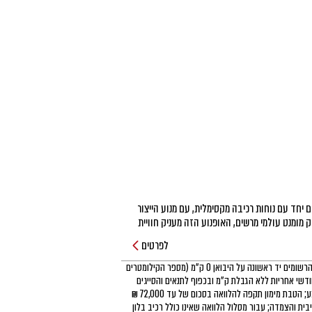
ה-Rocket 3 GT משלב ביצועים מדהימים יחד עם נוחות רכיבה מקסימלית, עם מנוע הייצור 
לפרטים
אופנועים שמועד עלייתם לכביש הינו 2020, הרשומים יד ראשונה על היבואן 0 ק״מ (מספר הקילומטרים
ע באופנוע לא עולה על 150 ק״מ), 24 חודשי אחריות ללא הגבלת ק״מ ובכפוף לתנאים והסייגים
הקבועים בכתב האחריות; כפוף לתנאי המבצע; הטבת מימון תקפה להלוואה בסכום של עד 72,000 ₪
72 תשלומים, ללא ריבית והצמדה; עבור מסלול הלוואה שאינו כולל רכיב בלון