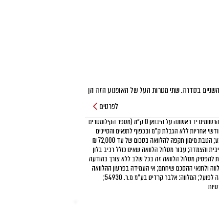
הסטריט סקרמבלר הוא האח הקטן מבין השניים בסדרה. שתי מטרות העל של האופנוע הזה הן 
לתת חוויה של חופש והנאה עם מנוע בשרני ועשיר במומנט הלקוח מסדר בונוויל, עיצוב 
לפרטים
סקרמבלר אייקוני ונגיעות אורבניות. כשתרכבו עליו מובטחת לכם הנאה בלי הפסקה וכשלא 
אופנועים שמועד עלייתם לכביש הינו 2020, הרשומים יד ראשונה על היבואן 0 ק״מ (מספר הקילומטרים
- דגם SANDSTORM במהדורה מוגבלת, לציון והוקרה של מרוצי המדבר בהן השתתפו דגמי 
ע באופנוע לא עולה על 150 ק״מ), 24 חודשי אחריות ללא הגבלת ק״מ ובכפוף לתנאים והסייגים
טריומף לאורך השנים. ממהדורה זו יוצרו 775 אופנועים בלבד בכל העולם. על כל אופנוע 
הקבועים בכתב האחריות; כפוף לתנאי המבצע; הטבת מימון תקפה להלוואה בסכום של עד 72,000 ₪
72 תשלומים, ללא ריבית והצמדה; עבור מסלול הלוואה שאינו כולל רכיב בלון
ת להפסיק מסלול הלוואה זה בכל שלב ללא צורך בהודעה
ווה ולתנאי ההסכם שיחתם; אי העמידה בפרעון ההלוואה
עלול לגרור חיוב בריבית פיגורים והליכי הוצאה לפועל; המלווה: אלבר קרדיט בע״מ מ.ר. 54930;
יות