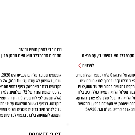
שנים רבות של פיתוח ושיפורים הובילו את טריומף אל הסקרמבלר האולטימטיבי, עם מראה 
מדוייק שמגדיר את הסגמנט, ביצועי קצה בכביש ובשטח. הודות למנוע בנפח 1,200 סמ״ק 
לפרטים
עוצמתי ומתקדם ולמכלולי קצה מודרניים והאיכותיים, הסקרמבלר יתן לכם חוויה שמזקקת 
אופנועים שמועד עלייתם לכביש הינו 2020, הרשומים יד ראשונה על היבואן 0 ק״מ (מספר הקילומטרים
- דגם XE משופר ומשודרג עם 6 מצבי רכיבה - כולל מצב לרכיבת שטח, מערכות ABS ו-TCS 
1 ק״מ), 24 חודשי אחריות ללא הגבלת ק״מ ובכפוף לתנאים והסייגים
שנס
הקבועים בכתב האחריות; כפוף לתנאי המבצע; הטבת מימון תקפה להלוואה בסכום של עד 72,000 ₪
מוטבע מספר ייחודי ותעודת מקוריות.
ית והצמדה; עבור מסלול הלוואה שאינו כולל רכיב בלון
על פני תקופת החזר של 
מהדורה מוגבלת ל-1,000 יחידות בלבד, מעוטרת בנגיעות מכחול ייחודיות, אבזור ייחודי 
ל הלוואה זה בכל שלב ללא צורך בהודעה
(אלא תשלום לפי לוח שפיצר); החברה רשאי
 מהסרט ״הבריחה הגדולה״.
סכם שיחתם; אי העמידה בפרעון ההלוואה
מוקדמת. בכפוף לאישור ההלוואה על ידי המל
עלול לגרור חיוב בריבית פיגורים והליכי הוצאה לפועל; המלווה: אלבר קרדיט בע״מ מ.ר. 54930;
התמונה להמחשה בלבד. בכפוף למדיניות פרט