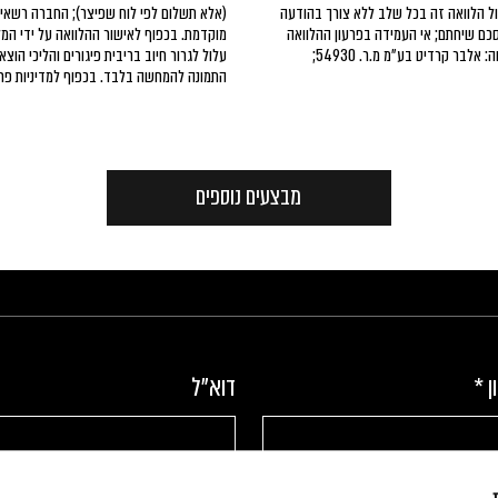
ל הלוואה זה בכל שלב ללא צורך בהודעה
(אלא תשלום לפי לוח שפיצר); החברה רשאי
סכם שיחתם; אי העמידה בפרעון ההלוואה
מוקדמת. בכפוף לאישור ההלוואה על ידי המל
עלול לגרור חיוב בריבית פיגורים והליכי הוצאה לפועל; המלווה: אלבר קרדיט בע״מ מ.ר. 54930;
התמונה להמחשה בלבד. בכפוף למדיניות פרט
מבצעים נוספים
ן
*
דוא"ל