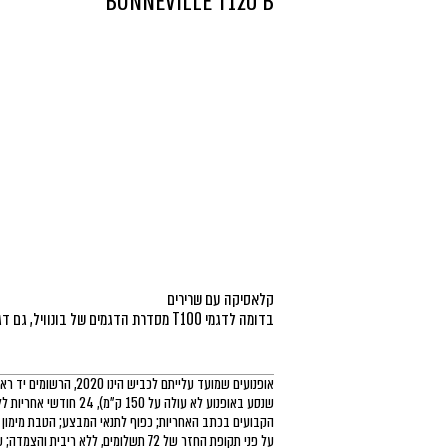
BONNEVILLE T120 B
שנסע באופנוע לא עולה על 50
קדמית ואחורית שחורה, מנוע ושלדה מושחרים וסעפת 
על פני תקופת החזר של 72 תשלומים, ללא ריב