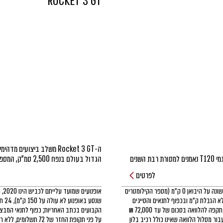
ROCKET 3 GT
בדומה לדגמי T100 מסדרת הדגמים של בונוויל, גם דגמי T120 נאמנים למסורת רבת השנים 
הגדול בעולם בנפח 2,500 סמ"ק, המספק מומנט עולמי מרשים, האופנוע הזה מעניק חוויית
של טריומף, עם מראה קלאסי ומכלולים מודרניים. דגמי T120 מצוידים במנוע טריפל חזק 
לפרטים
ומודרני בנפח 1,200 סמ״ק שלוקח את הקלאסיקה המודרנית אל הקצה עם המון כח זמין שמורח 
אופנועים שמועד עלייתם לכביש הינו 2020, הרשומים יד ראשונה על היבואן 0 ק״מ (מספר הקילומטרים
דגם BLACK בגרסת צבע מושחרת ומלאת סטייל - עם מיכל דלק שחור מבריק, מושב חום, כנף 
1 ק״מ), 24 חודשי אחריות ללא הגבלת ק״מ ובכפוף לתנאים והסייגים
שנס
פליטה מושחרת.
הקבועים בכתב האחריות; כפוף לתנאי המבצע; הטבת מימון תקפה להלוואה בסכום של עד 72,000 ₪
ית והצמדה; עבור מסלול הלוואה שאינו כולל רכיב בלון
על פני תקופת החזר של 