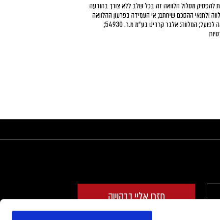
ת להפסיק מסלול הלוואה זה בכל שלב ללא צורך בהודעה
ווה ולתנאי ההסכם שיחתם; אי העמידה בפרעון ההלוואה
עלול לגרור חיוב בריבית פיגורים והליכי הוצאה לפועל; המלווה: אלבר קרדיט בע״מ מ.ר. 54930;
יות
חזרו אליי בבקשה
המידע שיימסר ישמש את אלבר ציי רכב (ר.צ.) בע"מ ח.פ 512642281 (להלן: "החברה") לצרכי שיווק ופרסום, לך ולאחרים, של שירותים ומוצרים של החברה וכן של חברות הנמנות על קבוצת אלבר*, לרבות בדוא"ל, וואטאספ, SMS ועל ידי העברת המידע 